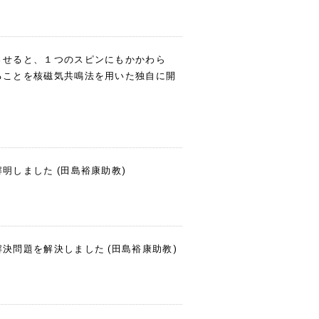
させると、１つのスピンにもかかわら
ることを核磁気共鳴法を用いた独自に開
明しました (田島裕康助教)
決問題を解決しました (田島裕康助教)