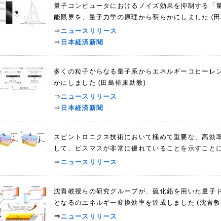
量子コンピュータにおけるノイズ効果を抑制する「
能限界を、量子力学の原理から明らかにしました (田
⇒
ニュースリリース
⇒
日本経済新聞
多くの粒子からなる量子系からエネルギーコヒーレ
かにしました (田島裕康助教)
⇒
ニュースリリース
⇒
日本経済新聞
スピントロニクス技術において極めて重要な、高効
して、ビスマスが非常に優れていることを示すことに
⇒
ニュースリリース
沈青教授らの研究グループが、硫化鉛を用いた量子
となるのエネルギー変換効率を達成しました (沈青教
⇒
ニュースリリース