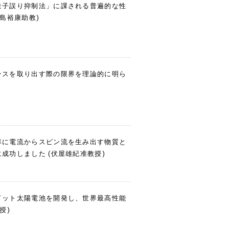
量子誤り抑制法」に課される普遍的な性
島裕康助教)
ンスを取り出す際の限界を理論的に明ら
率に電流からスピン流を生み出す物質と
成功しました (伏屋雄紀准教授)
ドット太陽電池を開発し、世界最高性能
授)