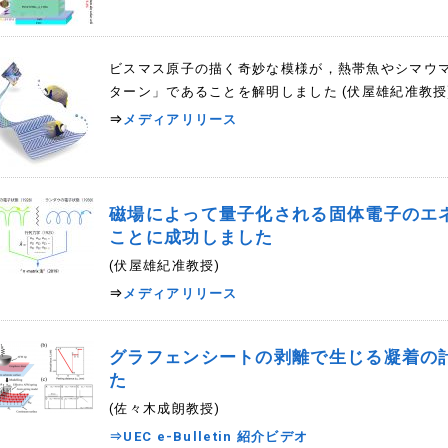
ビスマス原子の描く奇妙な模様が，熱帯魚やシマウ
ターン」であることを解明しました (伏屋雄紀准教授
⇒
メディアリリース
磁場によって量子化される固体電子のエ
ことに成功しました
(伏屋雄紀准教授)
⇒
メディアリリース
グラフェンシートの剥離で生じる凝着の
た
(佐々木成朗教授)
⇒UEC e-Bulletin 紹介ビデオ