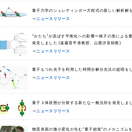
量子力学のシュレディンガー方程式の新しい解析解を
⇒
ニュースリリース
“かたち”が及ぼす平衡化への影響ー格子の形による
発見しました (遠藤晋平准教授、山鹿汐音助教)
⇒
ニュースリリース
量子もつれ光子を利用した時間分解分光法の提唱をし
⇒
ニュースリリース
量子３体状態が分裂する新たな一般法則を発見しました
⇒
ニュースリリース
物質表面の微小変化が生む”量子錯覚”のメカニズムを