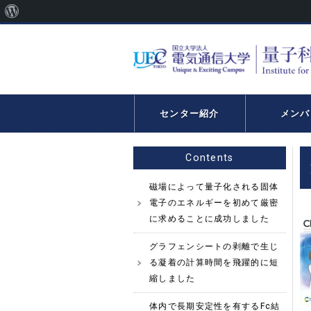
WordPress
に
つ
い
て
センター紹介
メンバ
Contents
磁場によって量子化される固体
電子のエネルギーを初めて厳密
に求めることに成功しました
グラフェンシートの剥離で生じ
る凝着の計算時間を飛躍的に短
縮しました
体内で長期安定性を有するFc結