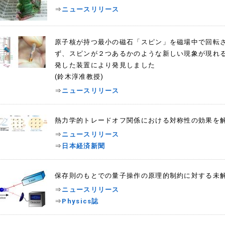
⇒
ニュースリリース
原子核が持つ最小の磁石「スピン」を磁場中で回転
ず、スピンが２つあるかのような新しい現象が現れ
発した装置により発見しました
(鈴木淳准教授)
⇒
ニュースリリース
熱力学的トレードオフ関係における対称性の効果を解
⇒
ニュースリリース
⇒
日本経済新聞
保存則のもとでの量子操作の原理的制約に対する未解
⇒
ニュースリリース
⇒
Physics誌