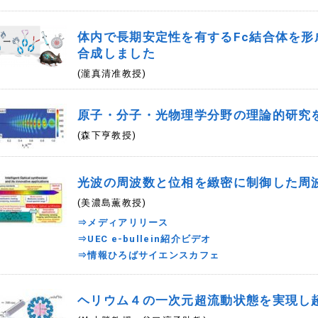
体内で長期安定性を有するFc結合体を
合成しました
(瀧真清准教授)
原子・分子・光物理学分野の理論的研究
(森下亨教授)
光波の周波数と位相を緻密に制御した周
(美濃島薫教授)
⇒メディアリリース
⇒UEC e-bullein紹介ビデオ
⇒情報ひろばサイエンスカフェ
ヘリウム４の一次元超流動状態を実現し