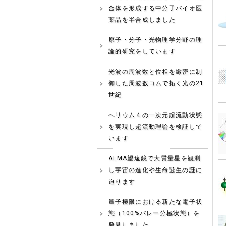
合体を形成する中分子バイオ医
薬品を半合成しました
原子・分子・光物理学分野の理
論的研究をしています
光波の周波数と位相を緻密に制
御した周波数コムで拓く光の21
世紀
ヘリウム４の一次元超流動状態
を実現し超流動理論を検証して
います
ALMA望遠鏡で大質量星を観測
し宇宙の進化や生命誕生の謎に
迫ります
量子極限における新たな電子状
態（100%バレー分極状態）を
発見しました