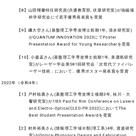
【8】山田暉馨特任研究員(共通教育部, 伏屋研究室)が強磁場
科学研究会にて若手優秀発表賞を受賞
【9】磯大空さん(基盤理工学専攻博士前期1年, 清水研究室)
がQUANTUM INNOVATION 2023にてPoster
Presentation Award for Young Researcherを受賞
【10】小森孟さん(基盤理工学専攻博士前期1年, 美濃島研究
室)がレーザー学会第581回研究会「次世代ファイバレ
ーザー技術」において、優秀ポスター発表賞を受賞
2022年（令和4年）
【1】戸村暁廣さん(基盤理工学専攻博士後期3年, 桂川・大
饗研究室)が15th Pacific Rim Conference on Lasers
and Electro-Optics(CLEO-PR 2022)においてThe
Best Student Presentation Awardを受賞
【2】村井裕美さん(情報理工学域Ⅲ類(理工系)4年, 渡邉研究
室)がOptics-Photonics Design and Fabrication