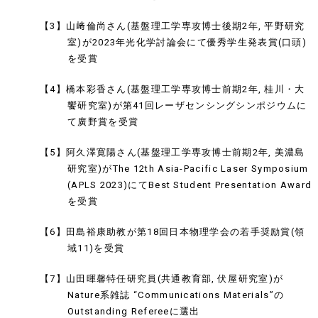
【3】山﨑倫尚さん(基盤理工学専攻博士後期2年, 平野研究
室)が2023年光化学討論会にて優秀学生発表賞(口頭)
を受賞
【4】橋本彩香さん(基盤理工学専攻博士前期2年, 桂川・大
饗研究室)が第41回レーザセンシングシンポジウムに
て廣野賞を受賞
【5】阿久澤寛陽さん(基盤理工学専攻博士前期2年, 美濃島
研究室)がThe 12th Asia-Pacific Laser Symposium
(APLS 2023)にてBest Student Presentation Award
を受賞
【6】田島裕康助教が第18回日本物理学会の若手奨励賞(領
域11)を受賞
【7】山田暉馨特任研究員(共通教育部, 伏屋研究室)が
Nature系雑誌 “Communications Materials”の
Outstanding Refereeに選出