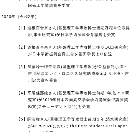
回光工学業績賞を受賞
2020年（令和2年）
【1】道根百合奈さん(基盤理工学専攻博士後期課程単位取得
済,米田研究室)が日本学術振興会育志賞を受賞
【2】道根百合奈さん(基盤理工学専攻博士後期,米田研究室)
が日本学術振興会育志賞を福田学長より伝達
【3】加藤峰士特任助教(基盤理工学専攻)が公益信託小澤・
吉川記念エレクトロニクス研究助成基金より小澤・吉
川記念賞を受賞
【4】平尾佳那絵さん(基盤理工学専攻博士前期1年,佐々木研
究室)が2019年日本表面真空学会学術講演会で講演奨
励賞(スチューデント部門)を受賞
【5】関浩弥さん(基盤理工学専攻博士後期１年,清水研究室)
がALPS2020においてThe Best Student Oral Paper