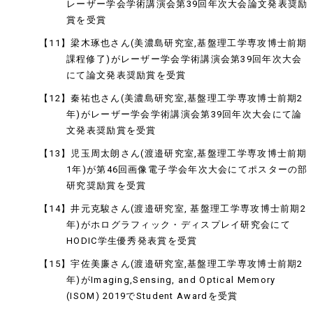
レーザー学会学術講演会第39回年次大会論文発表奨励
賞を受賞
【11】梁木琢也さん(美濃島研究室,基盤理工学専攻博士前期
課程修了)がレーザー学会学術講演会第39回年次大会
にて論文発表奨励賞を受賞
【12】秦祐也さん(美濃島研究室,基盤理工学専攻博士前期2
年)がレーザー学会学術講演会第39回年次大会にて論
文発表奨励賞を受賞
【13】児玉周太朗さん(渡邉研究室,基盤理工学専攻博士前期
1年)が第46回画像電子学会年次大会にてポスターの部
研究奨励賞を受賞
【14】井元克駿さん(渡邉研究室, 基盤理工学専攻博士前期2
年)がホログラフィック・ディスプレイ研究会にて
HODIC学生優秀発表賞を受賞
【15】宇佐美廉さん(渡邉研究室,基盤理工学専攻博士前期2
年)がImaging,Sensing, and Optical Memory
(ISOM) 2019でStudent Awardを受賞