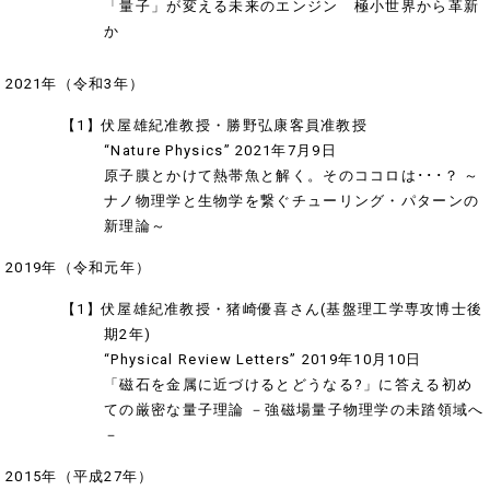
「量子」が変える未来のエンジン 極小世界から革新
か
2021年（令和3年）
【1】伏屋雄紀准教授・勝野弘康客員准教授
“Nature Physics” 2021年7月9日
原子膜とかけて熱帯魚と解く。そのココロは･･･？ ～
ナノ物理学と生物学を繋ぐチューリング・パターンの
新理論～
2019年（令和元年）
【1】伏屋雄紀准教授・猪崎優喜さん(基盤理工学専攻博士後
期2年)
“Physical Review Letters” 2019年10月10日
「磁石を金属に近づけるとどうなる?」に答える初め
ての厳密な量子理論 －強磁場量子物理学の未踏領域へ
－
2015年（平成27年）