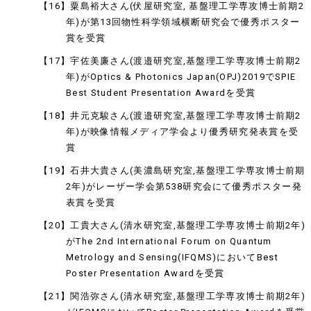
【16】粟島裕大さん(伏屋研究室, 基盤理工学専攻博士前期2
年)が第13回物性科学領域横断研究会で優秀ポスター
賞を受賞
【17】宇佐美廉さん(渡邉研究室,基盤理工学専攻博士前期2
年)がOptics & Photonics Japan(OPJ)2019でSPIE
Best Student Presentation Awardを受賞
【18】井元克駿さん(渡邉研究室,基盤理工学専攻博士前期2
年)が映像情報メディア学会より優秀研究発表賞を受
賞
【19】石井大貴さん(美濃島研究室,基盤理工学専攻博士前期
2年)がレーザー学会第538研究会にて優秀ポスター発
表賞を受賞
【20】工貴大さん(清水研究室,基盤理工学専攻博士前期2年)
がThe 2nd International Forum on Quantum
Metrology and Sensing(IFQMS)においてBest
Poster Presentation Awardを受賞
【21】関浩弥さん(清水研究室,基盤理工学専攻博士前期2年)