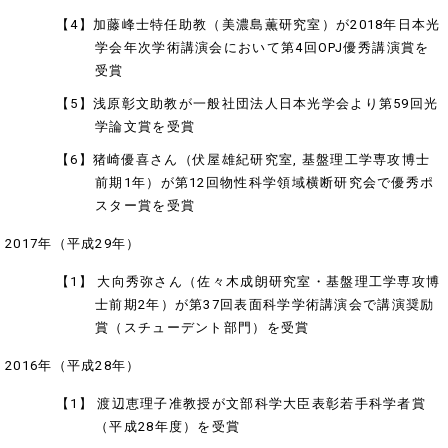
【4】加藤峰士特任助教（美濃島薫研究室）が2018年日本光
学会年次学術講演会において第4回OPJ優秀講演賞を
受賞
【5】浅原彰文助教が一般社団法人日本光学会より第59回光
学論文賞を受賞
【6】猪崎優喜さん（伏屋雄紀研究室, 基盤理工学専攻博士
前期1年）が第12回物性科学領域横断研究会で優秀ポ
スター賞を受賞
2017年（平成29年）
【1】 大向秀弥さん（佐々木成朗研究室・基盤理工学専攻博
士前期2年）が第37回表面科学学術講演会で講演奨励
賞（スチューデント部門）を受賞
2016年（平成28年）
【1】 渡辺恵理子准教授が文部科学大臣表彰若手科学者賞
（平成28年度）を受賞