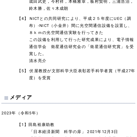
成田武史，今村祥，本橋雅章，板村賢明，三浦浩治，
鈴木勝，佐々木成朗
【4】 NICTとの共同研究により、平成２５年度にUEC（調
布）-NICT（小金井）間に光空間通信設備を設置し、
８ｋｍの光空間通信実験を行ってきた
この設備を利用して行った研究成果により、電子情報
通信学会 衛星通信研究会の「衛星通信研究賞」を受
賞した。
清水亮介
【5】 伏屋教授が文部科学大臣表彰若手科学者賞（平成27年
度）を受賞
メディア
2023年（令和5年）
【1】田島裕康助教
「日本経済新聞 科学の扉」 2021年12月3日