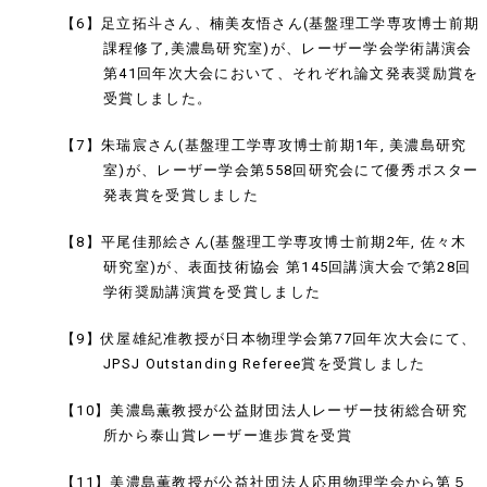
【6】足立拓斗さん、楠美友悟さん(基盤理工学専攻博士前期
課程修了,美濃島研究室)が、レーザー学会学術講演会
第41回年次大会において、それぞれ論文発表奨励賞を
受賞しました。
【7】朱瑞宸さん(基盤理工学専攻博士前期1年, 美濃島研究
室)が、レーザー学会第558回研究会にて優秀ポスター
発表賞を受賞しました
【8】平尾佳那絵さん(基盤理工学専攻博士前期2年, 佐々木
研究室)が、表面技術協会 第145回講演大会で第28回
学術奨励講演賞を受賞しました
【9】伏屋雄紀准教授が日本物理学会第77回年次大会にて、
JPSJ Outstanding Referee賞を受賞しました
【10】美濃島薫教授が公益財団法人レーザー技術総合研究
所から泰山賞レーザー進歩賞を受賞
【11】美濃島薫教授が公益社団法人応用物理学会から第５