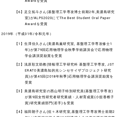
Awardを受賞
【6】足立拓斗さん(基盤理工学専攻博士前期2年,美濃島研究
室)がALPS2020にてThe Best Student Oral Paper
Awardを受賞
2019年（平成31年/令和元年）
【1】生澤佳久さん(美濃島薫研究室, 基盤理工学専攻修士1
年)が第79回応用物理学会秋季学術講演会で応用物理
学会講演奨励賞を受賞
【2】浅原彰文助教(情報理工学研究科 基盤理工学専攻, JST
ERATO美濃島知的光シンセサイザプロジェクト研究
員)が第45回(2018年秋季)応用物理学会講演奨励賞を
受賞
【3】美濃島研究室の西山明子特別研究員(基盤理工学専攻)
が第9回女性研究者研究業績・人材育成賞(小舘香椎子
賞)研究業績部門(若手)を受賞
【4】福田朗子さん(佐々木研究室,基盤理工学専攻博士前期2