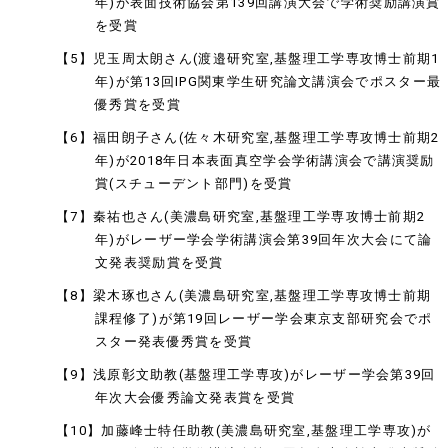
年)が表面技術協会第139回講演大会で学術奨励講演賞
を受賞
【5】児玉周太朗さん(渡邉研究室,基盤理工学専攻博士前期1
年)が第13回IPG関東学生研究論文講演会でポスター最
優秀賞を受賞
【6】福田朗子さん(佐々木研究室,基盤理工学専攻博士前期2
年)が2018年日本表面真空学会学術講演会で講演奨励
賞(スチューデント部門)を受賞
【7】秦祐也さん(美濃島研究室,基盤理工学専攻博士前期2
年)がレーザー学会学術講演会第39回年次大会にて論
文発表奨励賞を受賞
【8】梁木琢也さん(美濃島研究室,基盤理工学専攻博士前期
課程修了)が第19回レーザー学会東京支部研究会でポ
スター発表優秀賞を受賞
【9】浅原彰文助教(基盤理工学専攻)がレーザー学会第39回
年次大会優秀論文発表賞を受賞
【10】加藤峰士特任助教(美濃島研究室,基盤理工学専攻)が