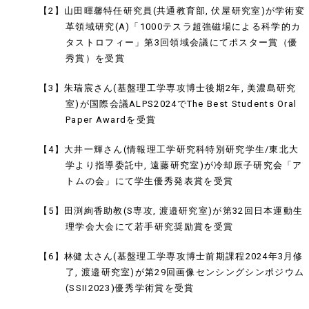
【2】山田暉馨特任研究員(共通教育部, 伏屋研究室)が学術変
革領域研究(A)「1000テスラ超強磁場による科学的カ
タストロフィー」第3回領域会議にてポスター賞（優
秀賞）を受賞
【3】朱瑞宸さん(基盤理工学専攻博士後期2年, 美濃島研究
室)が国際会議ALPS2024でThe Best Students Oral
Paper Awardを受賞
【4】大井一輝さん(情報理工学研究科特別研究学生/東北大
学より指導委託中, 遠藤研究室)が冷却原子研究会「ア
トムの会」にて学生優秀発表賞を受賞
【5】田渕絢香助教(S専攻, 渡邉研究室)が第32回日本運動生
理学会大会にて若手研究奨励賞を受賞
【6】林健太さん(基盤理工学専攻博士前期課程2024年3月修
了, 渡邉研究室)が第29回画像センシングシンポジウム
(SSII2023)優秀学術賞を受賞