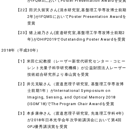
がIFQMSにおいてPoster Presentation Awardを受賞
【22】田沢久留実さん(清水研究室,基盤理工学専攻博士前期
2年)がIFQMSにおいてPoster Presentation Awardを
受賞
【23】猪上綾乃さん(渡邉研究室,基盤理工学専攻博士前期2
年)がDHIP2019でOutstanding Poster Awardを受賞
2018年（平成30年）
【1】米田仁紀教授（レーザー新世代研究センター・コヒー
レント光量子科学研究機構）が公益財団法人レーザー
技術総合研究所より泰山賞を受賞
【2】井元克駿さん（渡邉恵理子研究室, 基盤理工学専攻博
士前期1年）がInternational Symposium on
Imaging, Sensing, and Optical Memory 2018
(ISOM’18)でThe Program Chair Awardを受賞
【3】本多康伸さん（渡邉恵理子研究室, 先進理工学科4年)
が2018年日本光学会年次学術講演会において第4回
OPJ優秀講演賞を受賞