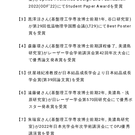
2022(ODF’22)にてStudent Paper Awardを受賞
【3】黒澤涼さん(基盤理工学専攻博士前期1年, 谷口研究室)
が第29回低温物理学国際会議(LT29)にてBest Poster
賞を受賞
【4】森藤環さん(基盤理工学専攻博士前期課程修了, 美濃島
研究室)がレーザー学会学術講演会第42回年次大会に
て優秀論文発表賞を受賞
【5】伏屋雄紀准教授が日本結晶成長学会より日本結晶成長
学会賞(第39回論文賞)を受賞
【6】遠藤健さん(基盤理工学専攻博士前期2年, 美濃島・浅
原研究室)が日レーザー学会第570回研究会にて優秀ポ
スター発表賞を受賞
【7】朱瑞宸さん(基盤理工学専攻博士前期2年, 美濃島研究
室)が2022年日本光学会年次学術講演会にてOPJ優秀
講演賞を受賞