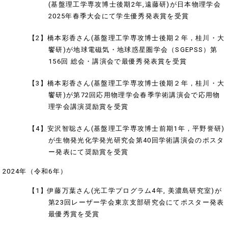
(基盤理工学専攻博士後期2年,遠藤研)が日本物理学会
2025年春季大会にて学生優秀発表賞を受賞
【2】橋本彩香さん(基盤理工学専攻博士後期２年，桂川・大
饗研)が地球電磁気・地球惑星圏学会（SGEPSS）第
156回 総会・講演会で最優秀発表賞を受賞
【3】橋本彩香さん(基盤理工学専攻博士後期２年，桂川・大
饗研)が第72回応用物理学会春季学術講演会で応用物
理学会講演奨励賞を受賞
【4】安沢智聡さん(基盤理工学専攻博士前期1年，平野誉研)
が生物発光化学発光研究会第40回学術講演会のポスタ
ー発表にて奨励賞を受賞
2024年（令和6年）
【1】伊藤万葉さん(光工学プログラム4年, 美濃島研究室)が
第23回レーザー学会東京支部研究会にてポスター発表
最優秀賞を受賞