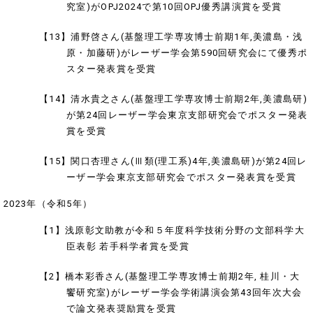
究室)がOPJ2024で第10回OPJ優秀講演賞を受賞
【13】浦野啓さん(基盤理工学専攻博士前期1年,美濃島・浅
原・加藤研)がレーザー学会第590回研究会にて優秀ポ
スター発表賞を受賞
【14】清水貴之さん(基盤理工学専攻博士前期2年,美濃島研)
が第24回レーザー学会東京支部研究会でポスター発表
賞を受賞
【15】関口杏理さん(Ⅲ類(理工系)4年,美濃島研)が第24回レ
ーザー学会東京支部研究会でポスター発表賞を受賞
2023年（令和5年）
【1】浅原彰文助教が令和５年度科学技術分野の文部科学大
臣表彰 若手科学者賞を受賞
【2】橋本彩香さん(基盤理工学専攻博士前期2年, 桂川・大
饗研究室)がレーザー学会学術講演会第43回年次大会
で論文発表奨励賞を受賞